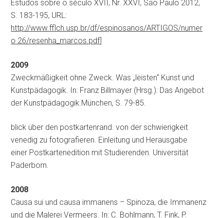
Estudos sobre o século XVII, Nr. XXVI, São Paulo 2012,
S. 183-195, URL:
http://www.fflch.usp.br/df/espinosanos/ARTIGOS/numer
o 26/resenha_marcos.pdf
]
2009
Zweckmäßigkeit ohne Zweck. Was „leisten“ Kunst und
Kunstpädagogik. In: Franz Billmayer (Hrsg.): Das Angebot
der Kunstpädagogik.München, S. 79-85.
blick über den postkartenrand. von der schwierigkeit
venedig zu fotografieren. Einleitung und Herausgabe
einer Postkartenedition mit Studierenden. Universität
Paderborn.
2008
Causa sui und causa immanens – Spinoza, die Immanenz
und die Malerei Vermeers. In: C. Bohlmann, T. Fink, P.