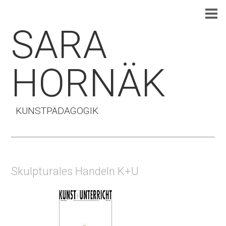
SARA
HORNÄK
KUNSTPÄDAGOGIK
Skulpturales Handeln K+U