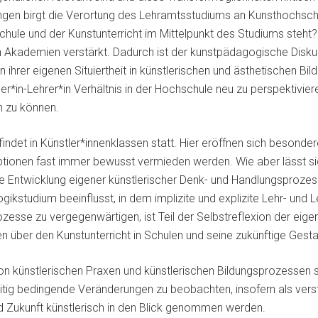
ngen birgt die Verortung des Lehramtsstudiums an Kunsthochsch
Schule und der Kunstunterricht im Mittelpunkt des Studiums steh
n Akademien verstärkt. Dadurch ist der kunstpädagogische Disku
ihrer eigenen Situiertheit in künstlerischen und ästhetischen Bi
in-Lehrer*in Verhältnis in der Hochschule neu zu perspektiviere
n zu können.
det in Künstler*innenklassen statt. Hier eröffnen sich besondere
eptionen fast immer bewusst vermieden werden. Wie aber lässt si
die Entwicklung eigener künstlerischer Denk- und Handlungsproze
ikstudium beeinflusst, in dem implizite und explizite Lehr- und
zesse zu vergegenwärtigen, ist Teil der Selbstreflexion der eige
n über den Kunstunterricht in Schulen und seine zukünftige Gesta
 künstlerischen Praxen und künstlerischen Bildungsprozessen s
tig bedingende Veränderungen zu beobachten, insofern als verst
 Zukunft künstlerisch in den Blick genommen werden.