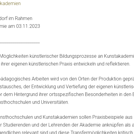
akademien
dorf im Rahmen
emie am 03.11.2023
___________________
Möglichkeiten künstlerischer Bildungsprozesse an Kunstakademi
hrer eigenen künstlerischen Praxis entwickeln und reflektieren.
pädagogisches Arbeiten wird von den Orten der Produktion gepr
tausches, der Entwicklung und Vertiefung der eigenen künstleris
dem Hintergrund ihrer ortsspezifischen Besonderheiten in den B
sthochschulen und Universitäten.
nsthochschulen und Kunstakademien sollen Praxisbeispiele aus d
er Studierenden und der Lehrenden der Akademie anknüpfen als 
ndlichen relevant sind und diese Transfermöglichkeiten kritisc