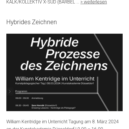
KALK/KOLLEKTIV X-SÜD (BÄRBEL …
> weiterlesen
Hybrides Zeichnen
William Kentridge im Unterricht Tagung am 8. März 2024